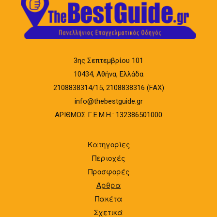
3ης Σεπτεμβρίου 101
10434, Αθήνα, Ελλάδα
2108838314/15, 2108838316 (FAX)
info@thebestguide.gr
ΑΡΙΘΜΟΣ Γ.Ε.Μ.Η.: 132386501000
Κατηγορίες
Περιοχές
Προσφορές
Άρθρα
Πακέτα
Σχετικά