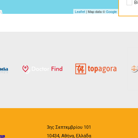
Apply
Β
Leaflet
| Map data ©
Google
3ης Σεπτεμβρίου 101
10434, Αθήνα, Ελλάδα