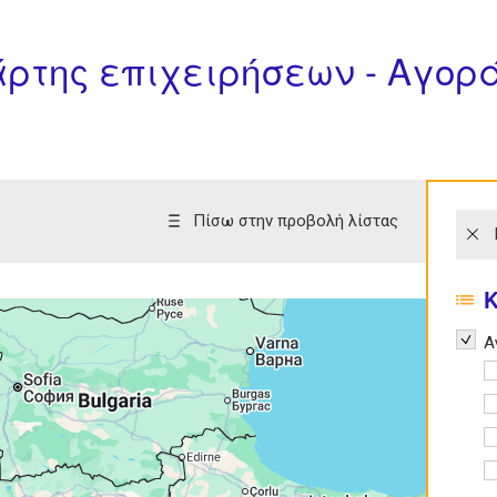
άρτης επιχειρήσεων - Αγορά
Πίσω στην προβολή λίστας
Remov
Α
A
A
A
A