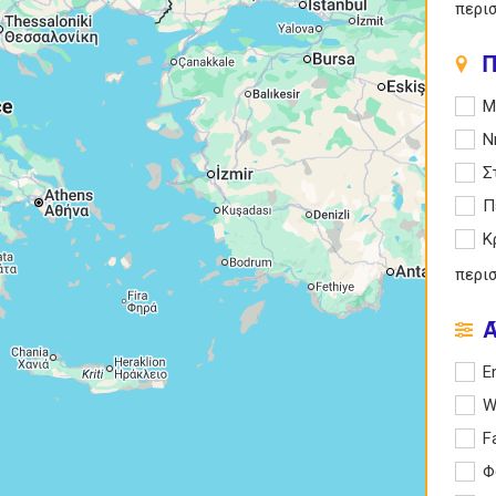
περι
Π
Apply
Μ
Apply
Ν
Apply
Σ
Apply
Π
Apply
Κ
περι
Apply 
E
Apply
W
Apply
F
Apply
Φ