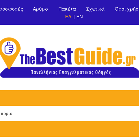
Παράκαμψη προς το
ροσφορές
Άρθρα
Πακέτα
Σχετικά
Όροι χρήσ
κυρίως περιεχόμενο
ΕΛ
EN