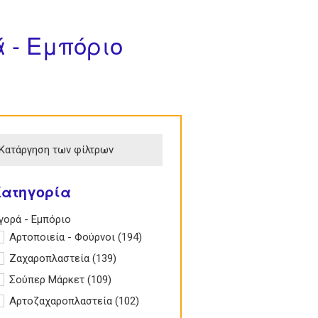
 - Εμπόριο
Κατάργηση των φίλτρων
Κατηγορία
e Αγορά - Εμπόριο filter
γορά - Εμπόριο
pply Αρτοποιεία - Φούρνοι filter
Αρτοποιεία - Φούρνοι (194)
Apply
Αρτοποιεία -
pply Ζαχαροπλαστεία filter
Ζαχαροπλαστεία (139)
Apply
Φούρνοι filter
Ζαχαροπλαστεία
pply Σούπερ Μάρκετ filter
Σούπερ Μάρκετ (109)
Apply Σούπερ Μάρκετ
filter
filter
pply Αρτοζαχαροπλαστεία filter
Αρτοζαχαροπλαστεία (102)
Apply