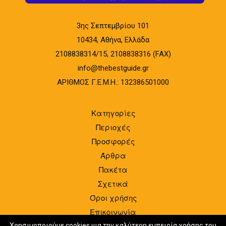
3ης Σεπτεμβρίου 101
10434, Αθήνα, Ελλάδα
2108838314/15, 2108838316 (FAX)
info@thebestguide.gr
ΑΡΙΘΜΟΣ Γ.Ε.Μ.Η.: 132386501000
Κατηγορίες
Περιοχές
Προσφορές
Άρθρα
Πακέτα
Σχετικά
Όροι χρήσης
Επικοινωνία
Είσοδος
Χρησιμοποιούμε cookies για την καλύτερη εμπειρία χρήσης του