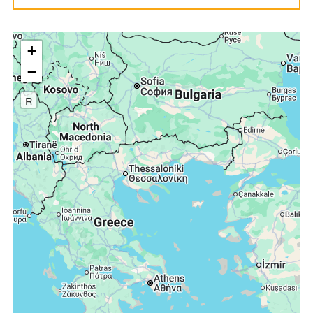
+
−
R