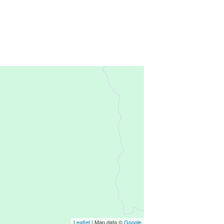
Leaflet
| Map data ©
Google