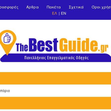
Παράκαμψη προς το
ροσφορές
Άρθρα
Πακέτα
Σχετικά
Όροι χρήσ
κυρίως περιεχόμενο
ΕΛ
EN