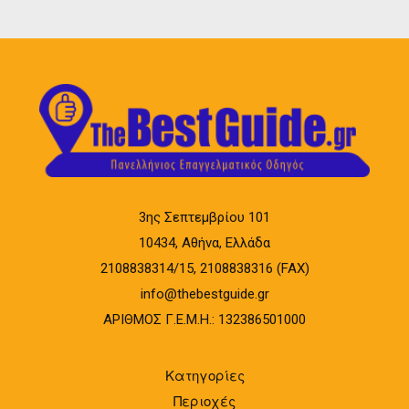
3ης Σεπτεμβρίου 101
10434, Αθήνα, Ελλάδα
2108838314/15, 2108838316 (FAX)
info@thebestguide.gr
ΑΡΙΘΜΟΣ Γ.Ε.Μ.Η.: 132386501000
Κατηγορίες
Περιοχές