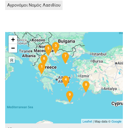
Αγρονόμοι Νομός Λασιθίου
+
2
3
−
5
7
6
R
1
4
8
9
Leaflet
| Map data ©
Google