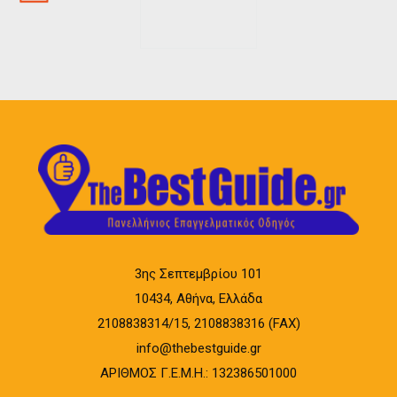
3ης Σεπτεμβρίου 101
10434, Αθήνα, Ελλάδα
2108838314/15, 2108838316 (FAX)
info@thebestguide.gr
ΑΡΙΘΜΟΣ Γ.Ε.Μ.Η.: 132386501000