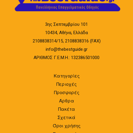
3ης Σεπτεμβρίου 101
10434, Αθήνα, Ελλάδα
2108838314/15, 2108838316 (FAX)
info@thebestguide.gr
ΑΡΙΘΜΟΣ Γ.Ε.Μ.Η.: 132386501000
Κατηγορίες
Περιοχές
Προσφορές
Άρθρα
Πακέτα
Σχετικά
Όροι χρήσης