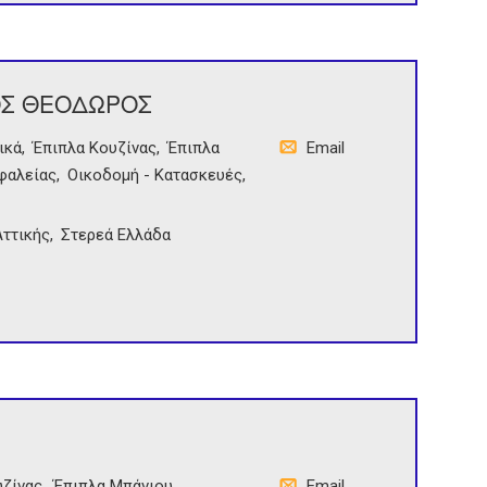
ΟΣ ΘΕΟΔΩΡΟΣ
ικά
Έπιπλα Κουζίνας
Έπιπλα
Email
φαλείας
Οικοδομή - Κατασκευές
ττικής
Στερεά Ελλάδα
υζίνας
Έπιπλα Μπάνιου
Email