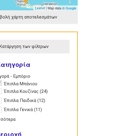
Leaflet
| Map data ©
Google
βολή χάρτη αποτελεσμάτων
Κατάργηση των φίλτρων
Κατηγορία
e Αγορά - Εμπόριο filter
γορά - Εμπόριο
emove Έπιπλα Μπάνιου filter
Έπιπλα Μπάνιου
pply Έπιπλα Κουζίνας filter
Έπιπλα Κουζίνας (24)
Apply Έπιπλα
Κουζίνας filter
pply Έπιπλα Παιδικά filter
Έπιπλα Παιδικά (12)
Apply Έπιπλα Παιδικά
filter
pply Έπιπλα Γενικά filter
Έπιπλα Γενικά (11)
Apply Έπιπλα Γενικά filter
σσότερα
εριοχή