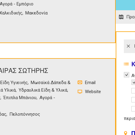
Αγορά - Εμπόριο
Χαλκιδικής
Μακεδονία
Προ
ΧΑΙΡΑΣ ΣΩΤΗΡΗΣ
Remov
Α
Είδη Υγιεινής
Μωσαϊκά Δάπεδα &
Email
R
ά Υλικά
Υδραυλικά Είδη & Υλικά
A
Website
ν
Έπιπλα Μπάνιου
Αγορά -
A
A
δας
Πελοπόννησος
περι
Π