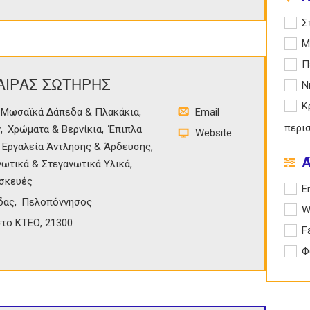
Apply
Σ
Apply
Μ
Apply
Π
ΧΑΙΡΑΣ ΣΩΤΗΡΗΣ
Apply
Ν
Apply
Κ
Μωσαϊκά Δάπεδα & Πλακάκια
Email
περι
ν
Χρώματα & Βερνίκια
Έπιπλα
Website
Εργαλεία Άντλησης & Άρδευσης
ωτικά & Στεγανωτικά Υλικά
ασκευές
Apply 
E
δας
Πελοπόννησος
Apply
W
στο ΚΤΕΟ, 21300
Apply
F
Apply
Φ