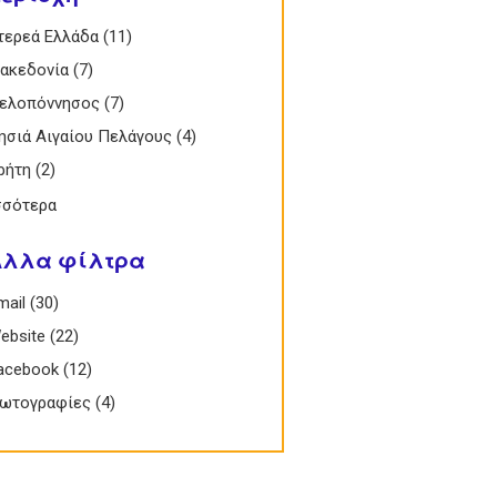
 Στερεά Ελλάδα filter
τερεά Ελλάδα (11)
Apply Στερεά Ελλάδα filter
 Μακεδονία filter
ακεδονία (7)
Apply Μακεδονία filter
 Πελοπόννησος filter
ελοπόννησος (7)
Apply Πελοπόννησος filter
 Νησιά Αιγαίου Πελάγους filter
ησιά Αιγαίου Πελάγους (4)
Apply Νησιά
Αιγαίου Πελάγους
 Κρήτη filter
ρήτη (2)
Apply Κρήτη filter
filter
σσότερα
Άλλα φίλτρα
Email filter
mail (30)
Apply Email filter
 Website filter
ebsite (22)
Apply Website filter
 Facebook filter
acebook (12)
Apply Facebook filter
 Φωτογραφίες filter
ωτογραφίες (4)
Apply Φωτογραφίες filter