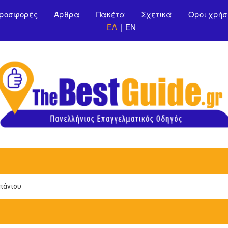
Παράκαμψη προς το
ροσφορές
Άρθρα
Πακέτα
Σχετικά
Όροι χρήσ
κυρίως περιεχόμενο
ΕΛ
EN