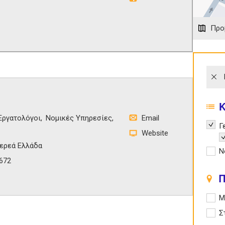
Προ
Εργατολόγοι
Νομικές Υπηρεσίες
Email
Remov
Γ
Website
R
ερεά Ελλάδα
Apply
Ν
0672
Π
Apply
Μ
Apply
Σ