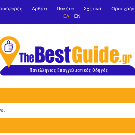
Παράκαμψη προς το
ροσφορές
Άρθρα
Πακέτα
Σχετικά
Όροι χρήσ
κυρίως περιεχόμενο
ΕΛ
EN