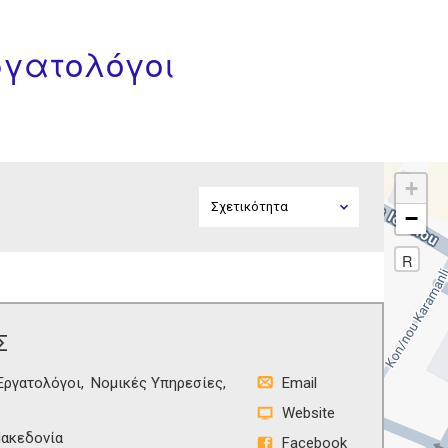
ργατολόγοι
+
−
R
Σ
Εργατολόγοι
Νομικές Υπηρεσίες
Email
Website
ακεδονία
Facebook