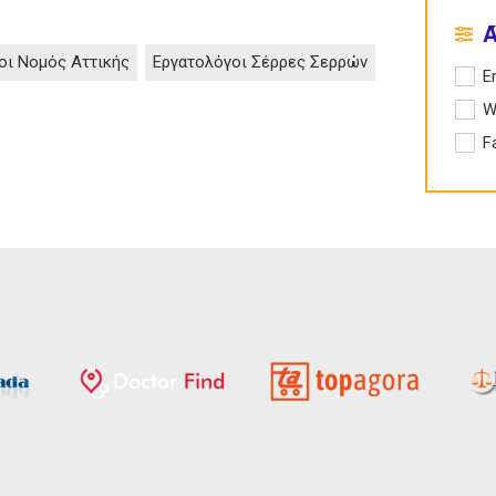
οι Νομός Αττικής
Εργατολόγοι Σέρρες Σερρών
Apply 
E
Apply
W
Apply
F