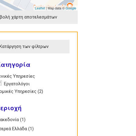
Leaflet
| Map data ©
Google
βολή χάρτη αποτελεσμάτων
Κατάργηση των φίλτρων
Κατηγορία
e Γενικές Υπηρεσίες filter
ενικές Υπηρεσίες
emove Εργατολόγοι filter
Εργατολόγοι
 Νομικές Υπηρεσίες filter
ομικές Υπηρεσίες (2)
Apply Νομικές
Υπηρεσίες filter
εριοχή
 Μακεδονία filter
ακεδονία (1)
Apply Μακεδονία filter
 Στερεά Ελλάδα filter
τερεά Ελλάδα (1)
Apply Στερεά Ελλάδα filter