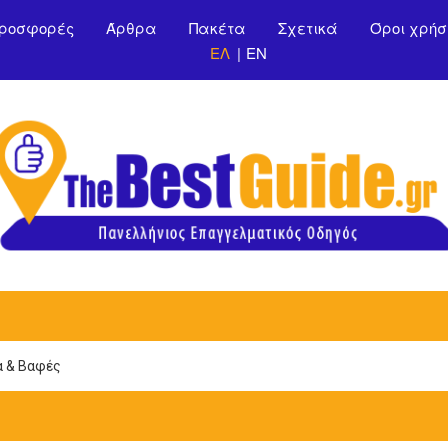
Παράκαμψη προς το
ροσφορές
Άρθρα
Πακέτα
Σχετικά
Όροι χρήσ
κυρίως περιεχόμενο
ΕΛ
EN