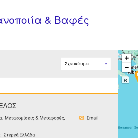
Φανοποιία & Βαφές
+
−
R
ΕΛΟΣ
α
Μετακομίσεις & Μεταφορές
Email
ς
Στερεά Ελλάδα