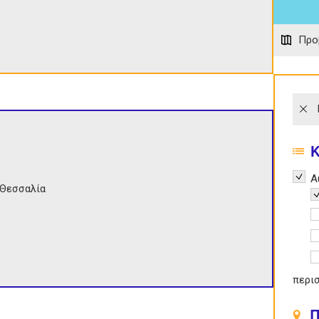
Προ
Remov
Α
Θεσσαλία
R
A
A
A
περι
Π