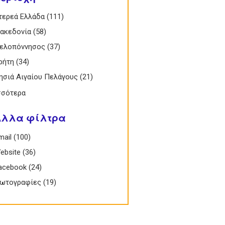
 Στερεά Ελλάδα filter
τερεά Ελλάδα (111)
Apply Στερεά Ελλάδα filter
 Μακεδονία filter
ακεδονία (58)
Apply Μακεδονία filter
 Πελοπόννησος filter
ελοπόννησος (37)
Apply Πελοπόννησος filter
 Κρήτη filter
ρήτη (34)
Apply Κρήτη filter
 Νησιά Αιγαίου Πελάγους filter
ησιά Αιγαίου Πελάγους (21)
Apply Νησιά
Αιγαίου
σσότερα
Πελάγους filter
Άλλα φίλτρα
Email filter
mail (100)
Apply Email filter
 Website filter
ebsite (36)
Apply Website filter
 Facebook filter
acebook (24)
Apply Facebook filter
 Φωτογραφίες filter
ωτογραφίες (19)
Apply Φωτογραφίες filter