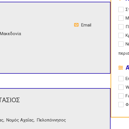
Apply
Σ
Apply
Μ
Email
Apply
Π
Μακεδονία
Apply
Κ
Apply
Ν
περι
Apply 
E
Apply
W
Apply
F
ΤΑΣΙΟΣ
Apply
Φ
ας
Νομός Αχαΐας
Πελοπόννησος