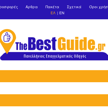
Παράκαμψη προς το
ροσφορές
Άρθρα
Πακέτα
Σχετικά
Όροι χρήσ
κυρίως περιεχόμενο
ΕΛ
EN