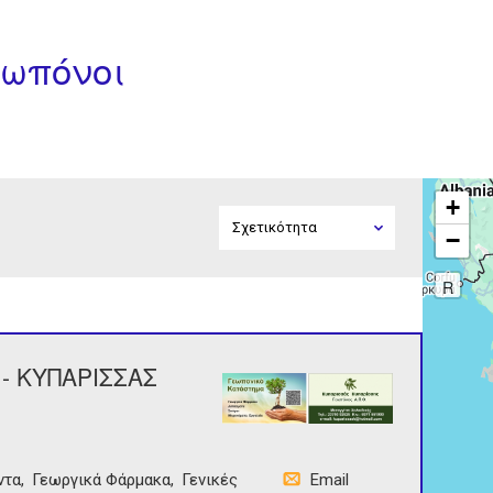
εωπόνοι
+
−
R
- ΚΥΠΑΡΙΣΣΑΣ
ντα
Γεωργικά Φάρμακα
Γενικές
Email