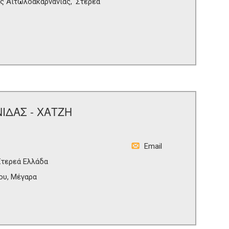
ς Αιτωλοακαρνανίας
Στερεά
ΙΔΑΣ - ΧΑΤΖΗ
Email
Στερεά Ελλάδα
υ, Μέγαρα