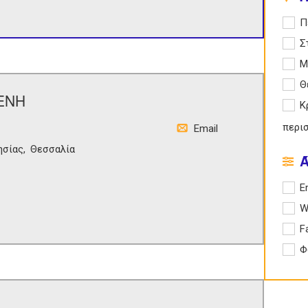
Apply
Π
Apply
Σ
Apply
Μ
Apply
Θ
ΕΝΗ
Apply
Κ
περι
Email
ησίας
Θεσσαλία
Apply 
E
Apply
W
Apply
F
Apply
Φ