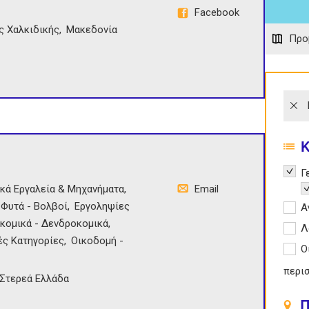
Facebook
ς Χαλκιδικής
Μακεδονία
Προ
Remov
Γ
κά Εργαλεία & Μηχανήματα
Email
R
 Φυτά - Βολβοί
Εργοληψίες
Apply
Α
κομικά - Δενδροκομικά
Apply
Λ
ές Κατηγορίες
Οικοδομή -
Apply
Ο
περι
Στερεά Ελλάδα
Π