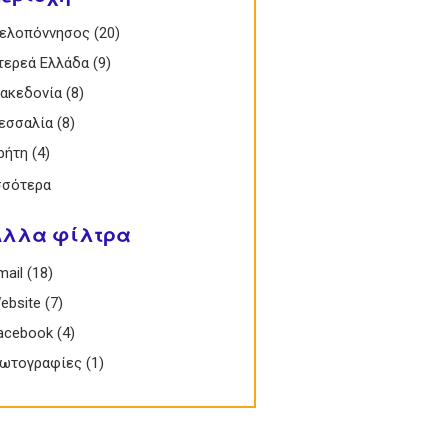
 Πελοπόννησος filter
ελοπόννησος (20)
Apply Πελοπόννησος filter
 Στερεά Ελλάδα filter
τερεά Ελλάδα (9)
Apply Στερεά Ελλάδα filter
 Μακεδονία filter
ακεδονία (8)
Apply Μακεδονία filter
 Θεσσαλία filter
εσσαλία (8)
Apply Θεσσαλία filter
 Κρήτη filter
ρήτη (4)
Apply Κρήτη filter
σσότερα
Άλλα φίλτρα
Email filter
mail (18)
Apply Email filter
 Website filter
ebsite (7)
Apply Website filter
 Facebook filter
acebook (4)
Apply Facebook filter
 Φωτογραφίες filter
ωτογραφίες (1)
Apply Φωτογραφίες filter