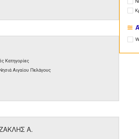
Apply
Ν
Apply
Κ
Apply
W
ές Κατηγορίες
Νησιά Αιγαίου Πελάγους
ΖΑΚΛΗΣ Α.