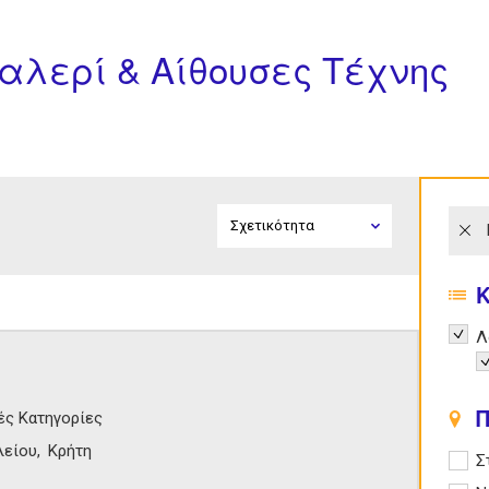
καλερί & Αίθουσες Τέχνης
Remov
Λ
R
Π
ές Κατηγορίες
λείου
Κρήτη
Apply
Σ