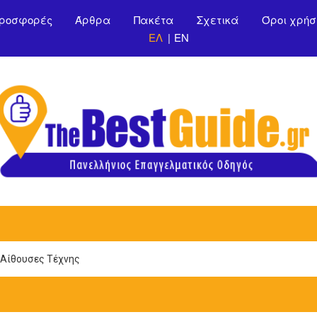
Παράκαμψη προς το
ροσφορές
Άρθρα
Πακέτα
Σχετικά
Όροι χρήσ
κυρίως περιεχόμενο
ΕΛ
EN