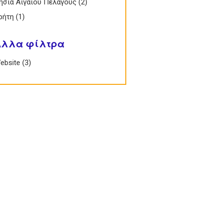
 Νησιά Αιγαίου Πελάγους filter
ησιά Αιγαίου Πελάγους (2)
Apply Νησιά
Αιγαίου Πελάγους
 Κρήτη filter
ρήτη (1)
Apply Κρήτη filter
filter
Άλλα φίλτρα
 Website filter
ebsite (3)
Apply Website filter