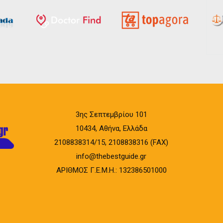
3ης Σεπτεμβρίου 101
10434, Αθήνα, Ελλάδα
2108838314/15, 2108838316 (FAX)
info@thebestguide.gr
ΑΡΙΘΜΟΣ Γ.Ε.Μ.Η.: 132386501000