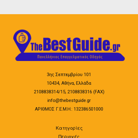
3ης Σεπτεμβρίου 101
10434, Αθήνα, Ελλάδα
2108838314/15, 2108838316 (FAX)
info@thebestguide.gr
ΑΡΙΘΜΟΣ Γ.Ε.Μ.Η.: 132386501000
Κατηγορίες
Περιοχές