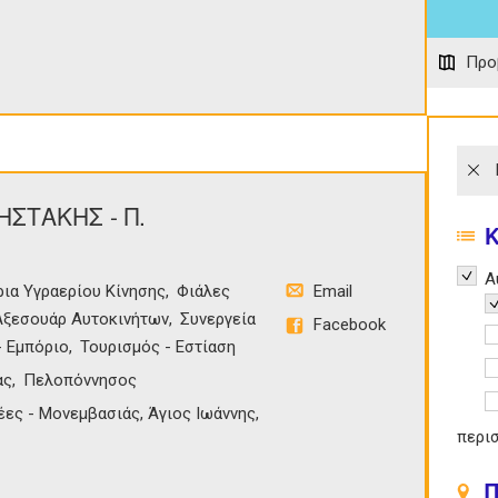
Προ
ΗΣΤΑΚΗΣ - Π.
Remov
Α
ια Υγραερίου Κίνησης
Φιάλες
Email
R
Αξεσουάρ Αυτοκινήτων
Συνεργεία
Facebook
A
- Εμπόριο
Τουρισμός - Εστίαση
A
ας
Πελοπόννησος
A
έες - Μονεμβασιάς, Άγιος Ιωάννης,
περι
Π