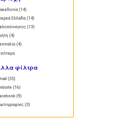
 Μακεδονία filter
ακεδονία (14)
Apply Μακεδονία filter
 Στερεά Ελλάδα filter
τερεά Ελλάδα (14)
Apply Στερεά Ελλάδα filter
 Πελοπόννησος filter
ελοπόννησος (13)
Apply Πελοπόννησος filter
 Κρήτη filter
ρήτη (4)
Apply Κρήτη filter
 Θεσσαλία filter
εσσαλία (4)
Apply Θεσσαλία filter
σσότερα
Άλλα φίλτρα
Email filter
mail (35)
Apply Email filter
 Website filter
ebsite (16)
Apply Website filter
 Facebook filter
acebook (9)
Apply Facebook filter
 Φωτογραφίες filter
ωτογραφίες (3)
Apply Φωτογραφίες filter