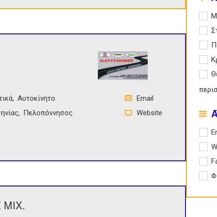
Apply
Μ
Apply
Σ
Apply
Π
Apply
Κ
Apply
Θ
περι
τικά
Αυτοκίνητο
Email
ηνίας
Πελοπόννησος
Website
Apply 
E
Apply
W
Apply
F
Apply
Φ
 ΜΙΧ.