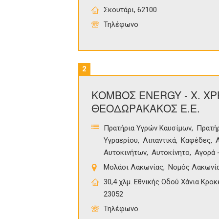
Σκουτάρι, 62100
Τηλέφωνο
2
ΚΟΜΒΟΣ ENERGY - Χ. ΧΡ
ΘΕΟΔΩΡΑΚΑΚΟΣ Ε.Ε.
Πρατήρια Υγρών Καυσίμων
Πρατήρ
Υγραερίου
Λιπαντικά
Καφέδες
Αυτοκινήτων
Αυτοκίνητο
Αγορά 
Μολάοι Λακωνίας
Νομός Λακωνί
30,4 χλμ. Εθνικής Οδού Χάνια Κροκ
23052
Τηλέφωνο