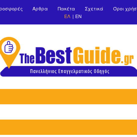
Παράκαμψη προς το
ροσφορές
Άρθρα
Πακέτα
Σχετικά
Όροι χρήσ
κυρίως περιεχόμενο
ΕΛ
EN