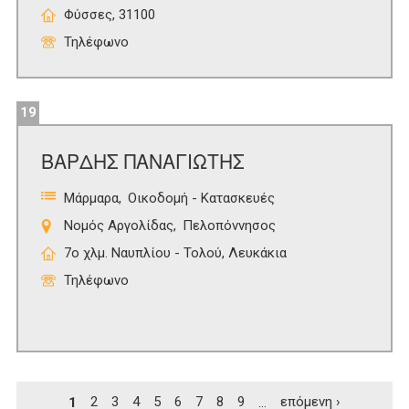
Φύσσες, 31100
Τηλέφωνο
19
ΒΑΡΔΗΣ ΠΑΝΑΓΙΩΤΗΣ
Μάρμαρα
Οικοδομή - Κατασκευές
Νομός Αργολίδας
Πελοπόννησος
7ο χλμ. Ναυπλίου - Τολού, Λευκάκια
Τηλέφωνο
Σελίδες
1
2
3
4
5
6
7
8
9
…
επόμενη ›