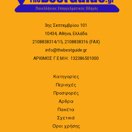
3ης Σεπτεμβρίου 101
10434, Αθήνα, Ελλάδα
2108838314/15, 2108838316 (FAX)
info@thebestguide.gr
ΑΡΙΘΜΟΣ Γ.Ε.Μ.Η.: 132386501000
Κατηγορίες
Περιοχές
Προσφορές
Άρθρα
Πακέτα
Σχετικά
Όροι χρήσης