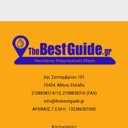
3ης Σεπτεμβρίου 101
10434, Αθήνα, Ελλάδα
2108838314/15, 2108838316 (FAX)
info@thebestguide.gr
ΑΡΙΘΜΟΣ Γ.Ε.Μ.Η.: 132386501000
Κατηγορίες