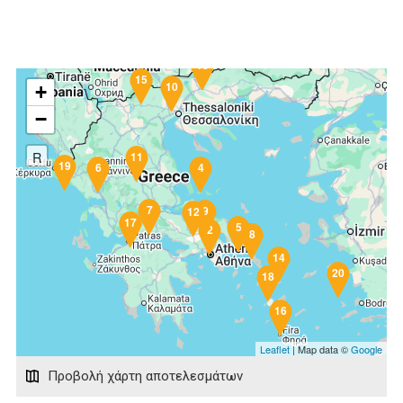
13
3
15
10
+
−
R
11
19
6
4
7
9
12
17
5
2
1
8
14
20
18
16
Leaflet
| Map data ©
Google
Προβολή χάρτη αποτελεσμάτων