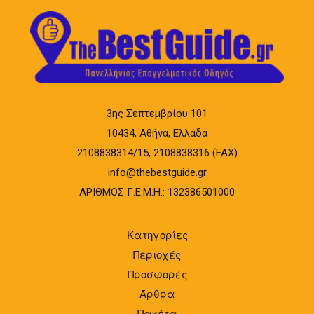
3ης Σεπτεμβρίου 101
10434, Αθήνα, Ελλάδα
2108838314/15, 2108838316 (FAX)
info@thebestguide.gr
ΑΡΙΘΜΟΣ Γ.Ε.Μ.Η.: 132386501000
Κατηγορίες
Περιοχές
Προσφορές
Άρθρα
Πακέτα