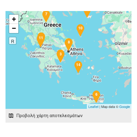
12
13
7
+
−
10
5
11
9
1
R
8
4
2
3
14
6
Leaflet
| Map data ©
Google
Προβολή χάρτη αποτελεσμάτων