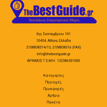
3ης Σεπτεμβρίου 101
10434, Αθήνα, Ελλάδα
2108838314/15, 2108838316 (FAX)
info@thebestguide.gr
ΑΡΙΘΜΟΣ Γ.Ε.Μ.Η.: 132386501000
Κατηγορίες
Περιοχές
Προσφορές
Άρθρα
Πακέτα