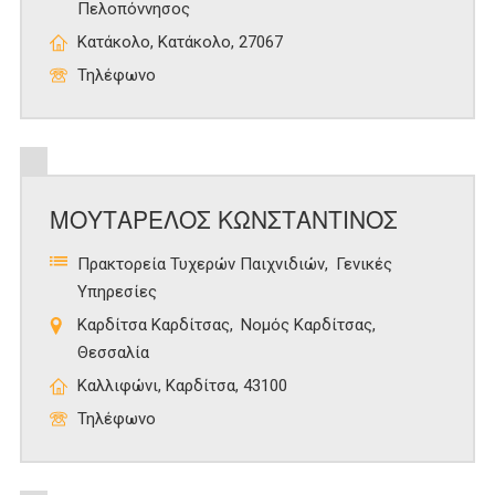
Πελοπόννησος
Κατάκολο, Κατάκολο, 27067
Τηλέφωνο
ΜΟΥΤΑΡΕΛΟΣ ΚΩΝΣΤΑΝΤΙΝΟΣ
Πρακτορεία Τυχερών Παιχνιδιών
Γενικές
Υπηρεσίες
Καρδίτσα Καρδίτσας
Νομός Καρδίτσας
Θεσσαλία
Καλλιφώνι, Καρδίτσα, 43100
Τηλέφωνο