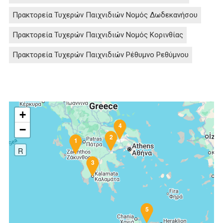
Πρακτορεία Τυχερών Παιχνιδιών Νομός Δωδεκανήσου
Πρακτορεία Τυχερών Παιχνιδιών Νομός Κορινθίας
Πρακτορεία Τυχερών Παιχνιδιών Ρέθυμνο Ρεθύμνου
+
4
−
2
1
R
3
5