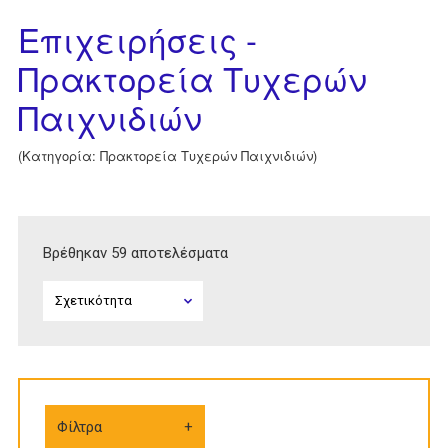
Επιχειρήσεις -
Πρακτορεία Τυχερών
Παιχνιδιών
(Κατηγορία: Πρακτορεία Τυχερών Παιχνιδιών)
Βρέθηκαν 59 αποτελέσματα
Φίλτρα