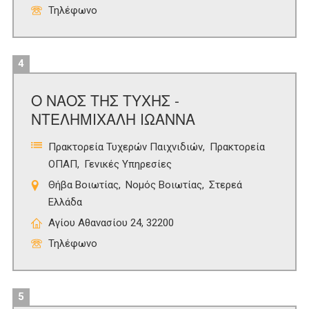
Τηλέφωνο
4
Ο ΝΑΟΣ ΤΗΣ ΤΥΧΗΣ -
ΝΤΕΛΗΜΙΧΑΛΗ ΙΩΑΝΝΑ
Πρακτορεία Τυχερών Παιχνιδιών
Πρακτορεία
ΟΠΑΠ
Γενικές Υπηρεσίες
Θήβα Βοιωτίας
Νομός Βοιωτίας
Στερεά
Ελλάδα
Αγίου Αθανασίου 24, 32200
Τηλέφωνο
5