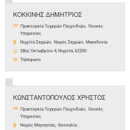
ΚΟΚΚΙΝΗΣ ΔΗΜΗΤΡΙΟΣ
Πρακτορεία Τυχερών Παιχνιδιών
Γενικές
Υπηρεσίες
Νιγρίτα Σερρών
Νομός Σερρών
Μακεδονία
28ης Οκτωβρίου 4, Νιγρίτα, 62200
Τηλέφωνο
ΚΩΝΣΤΑΝΤΟΠΟΥΛΟΣ ΧΡΗΣΤΟΣ
Πρακτορεία Τυχερών Παιχνιδιών
Γενικές
Υπηρεσίες
Νομός Μαγνησίας
Θεσσαλία