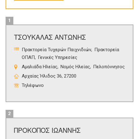
1
ΤΣΟΥΚΑΛΑΣ ΑΝΤΩΝΗΣ
Πρακτορεία Τυχερών Παιχνιδιών
Πρακτορεία
ΟΠΑΠ
Γενικές Υπηρεσίες
Αμαλιάδα Ηλείας
Νομός Ηλείας
Πελοπόννησος
Αρχαίας Ήλιδος 36, 27200
Τηλέφωνο
2
ΠΡΟΚΟΠΟΣ ΙΩΑΝΝΗΣ