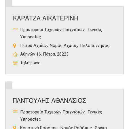
ΚΑΡΑΤΖΑ ΑΙΚΑΤΕΡΙΝΗ
Πρακτορεία Τυχερών Παιχνιδιών
Γενικές
Υπηρεσίες
Πάτρα Αχαΐας
Νομός Αχαΐας
Πελοπόννησος
Αθηνών 16, Πάτρα, 26223
Τηλέφωνο
ΠΑΝΤΟΥΛΗΣ ΑΘΑΝΑΣΙΟΣ
Πρακτορεία Τυχερών Παιχνιδιών
Γενικές
Υπηρεσίες
Κομοτηνή Ροδόπης
Νομός Ροδόπης
Θράκη