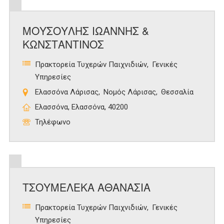
ΜΟΥΣΟΥΛΗΣ ΙΩΑΝΝΗΣ &
ΚΩΝΣΤΑΝΤΙΝΟΣ
Πρακτορεία Τυχερών Παιχνιδιών
Γενικές
Υπηρεσίες
Ελασσόνα Λάρισας
Νομός Λάρισας
Θεσσαλία
Ελασσόνα, Ελασσόνα, 40200
Τηλέφωνο
ΤΣΟΥΜΕΛΕΚΑ ΑΘΑΝΑΣΙΑ
Πρακτορεία Τυχερών Παιχνιδιών
Γενικές
Υπηρεσίες