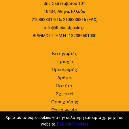
3ης Σεπτεμβρίου 101
10434, Αθήνα, Ελλάδα
2108838314/15, 2108838316 (FAX)
info@thebestguide.gr
ΑΡΙΘΜΟΣ Γ.Ε.Μ.Η.: 132386501000
Κατηγορίες
Περιοχές
Προσφορές
Άρθρα
Πακέτα
Σχετικά
Όροι χρήσης
Επικοινωνία
Είσοδος
Χρησιμοποιούμε cookies για την καλύτερη εμπειρία χρήσης του
website.
Πολιτική cookies