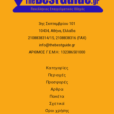
3ης Σεπτεμβρίου 101
10434, Αθήνα, Ελλάδα
2108838314/15, 2108838316 (FAX)
info@thebestguide.gr
ΑΡΙΘΜΟΣ Γ.Ε.Μ.Η.: 132386501000
Κατηγορίες
Περιοχές
Προσφορές
Άρθρα
Πακέτα
Σχετικά
Όροι χρήσης