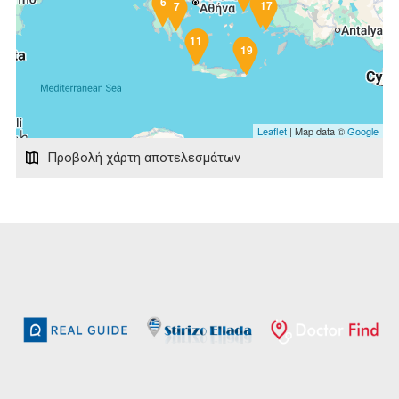
6
1
17
7
4
11
15
19
Leaflet
| Map data ©
Google
Προβολή χάρτη αποτελεσμάτων