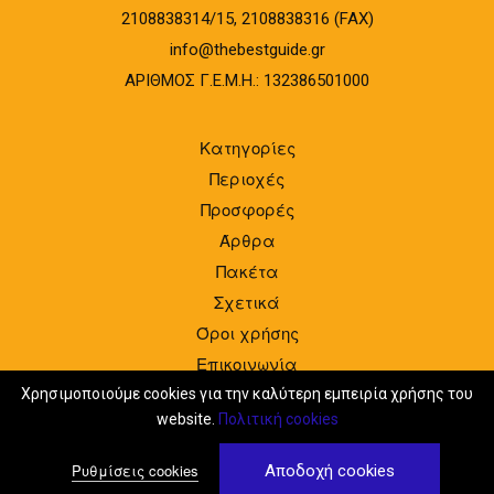
2108838314/15, 2108838316 (FAX)
info@thebestguide.gr
ΑΡΙΘΜΟΣ Γ.Ε.Μ.Η.: 132386501000
Κατηγορίες
Περιοχές
Προσφορές
Άρθρα
Πακέτα
Σχετικά
Όροι χρήσης
Επικοινωνία
Είσοδος
Χρησιμοποιούμε cookies για την καλύτερη εμπειρία χρήσης του
website.
Πολιτική cookies
Ρυθμίσεις cookies
Αποδοχή cookies