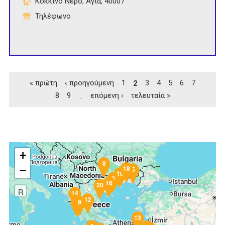
Κόκκινο Νερό, Αγιά, 40007
Τηλέφωνο
Σελίδες
« πρώτη
‹ προηγούμενη
1
2
3
4
5
6
7
8
9
…
επόμενη ›
τελευταία »
+
8
18
−
5
10
2
16
20
R
14
12
9
3
13