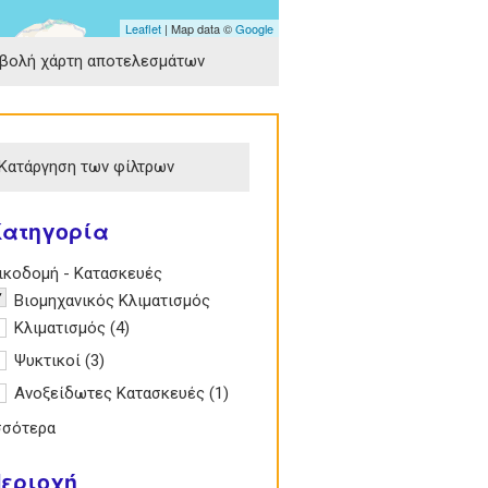
Leaflet
| Map data ©
Google
βολή χάρτη αποτελεσμάτων
Κατάργηση των φίλτρων
Κατηγορία
e Οικοδομή - Κατασκευές filter
ικοδομή - Κατασκευές
emove Βιομηχανικός Κλιματισμός filter
Βιομηχανικός Κλιματισμός
pply Κλιματισμός filter
Κλιματισμός (4)
Apply Κλιματισμός filter
pply Ψυκτικοί filter
Ψυκτικοί (3)
Apply Ψυκτικοί filter
pply Ανοξείδωτες Κατασκευές filter
Ανοξείδωτες Κατασκευές (1)
Apply
Ανοξείδωτες
σσότερα
Κατασκευές
filter
εριοχή