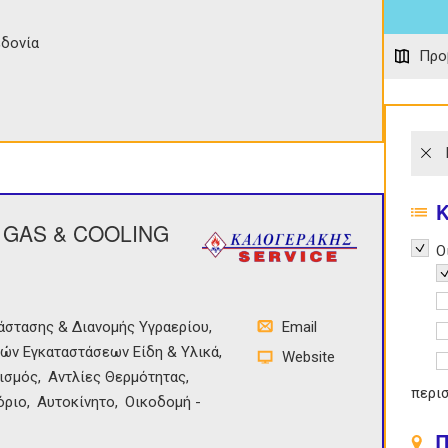
δονία
Προ
 GAS & COOLING
Remov
Ο
R
A
άστασης & Διανομής Υγραερίου
Email
A
ών Εγκαταστάσεων Είδη & Υλικά
Website
A
τισμός
Αντλίες Θερμότητας
περι
όριο
Αυτοκίνητο
Οικοδομή -
Π