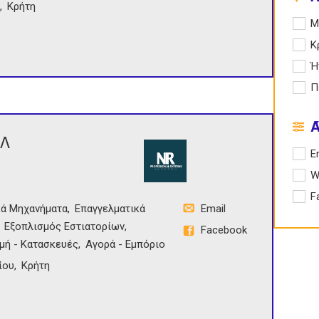
Κρήτη
Apply
Μ
Apply
Κ
Apply
Ή
Apply
Π
Λ
Apply 
E
Apply
W
Apply
F
κά Μηχανήματα
Επαγγελματικά
Email
Εξοπλισμός Εστιατορίων
Facebook
μή - Κατασκευές
Αγορά - Εμπόριο
ίου
Κρήτη