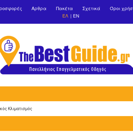
Παράκαμψη προς το
ροσφορές
Άρθρα
Πακέτα
Σχετικά
Όροι χρήσ
κυρίως περιεχόμενο
ΕΛ
EN