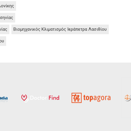
λονίκης
σηνίας
νίας
Βιομηχανικός Κλιματισμός Ιεράπετρα Λασιθίου
ου