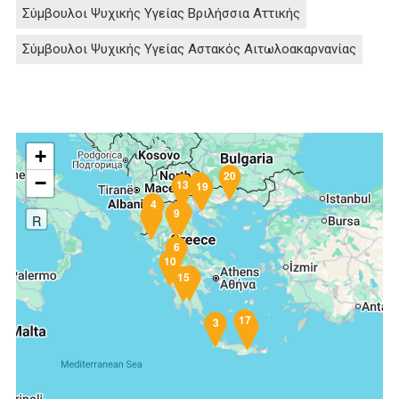
Σύμβουλοι Ψυχικής Υγείας Βριλήσσια Αττικής
Σύμβουλοι Ψυχικής Υγείας Αστακός Αιτωλοακαρνανίας
+
20
−
12
13
11
16
19
4
5
9
1
R
6
10
8
7
15
17
3
2