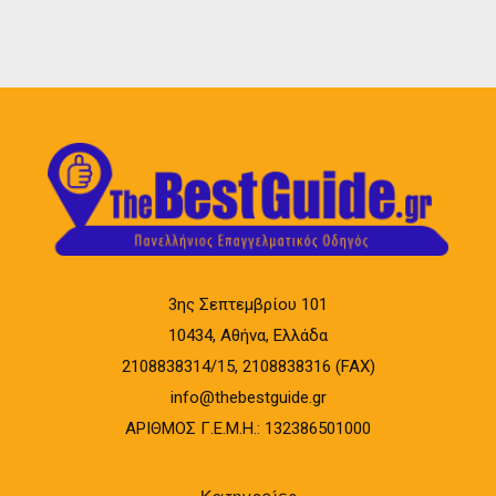
3ης Σεπτεμβρίου 101
10434, Αθήνα, Ελλάδα
2108838314/15, 2108838316 (FAX)
info@thebestguide.gr
ΑΡΙΘΜΟΣ Γ.Ε.Μ.Η.: 132386501000
Κατηγορίες