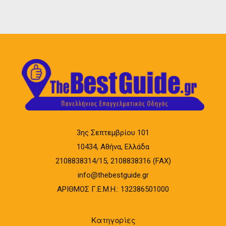
3ης Σεπτεμβρίου 101
10434, Αθήνα, Ελλάδα
2108838314/15, 2108838316 (FAX)
info@thebestguide.gr
ΑΡΙΘΜΟΣ Γ.Ε.Μ.Η.: 132386501000
Κατηγορίες