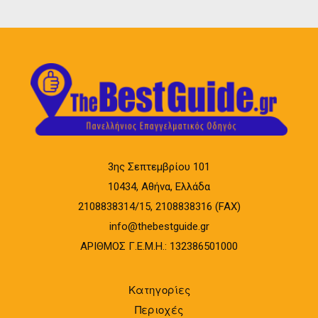
3ης Σεπτεμβρίου 101
10434, Αθήνα, Ελλάδα
2108838314/15, 2108838316 (FAX)
info@thebestguide.gr
ΑΡΙΘΜΟΣ Γ.Ε.Μ.Η.: 132386501000
Κατηγορίες
Περιοχές