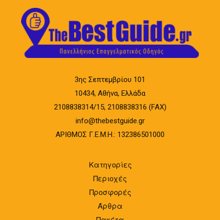
3ης Σεπτεμβρίου 101
10434, Αθήνα, Ελλάδα
2108838314/15, 2108838316 (FAX)
info@thebestguide.gr
ΑΡΙΘΜΟΣ Γ.Ε.Μ.Η.: 132386501000
Κατηγορίες
Περιοχές
Προσφορές
Άρθρα
Πακέτα