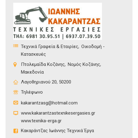
Τεχνικά Γραφεία & Εταιρίες
Οικοδομή -
Κατασκευές
Πτολεμαΐδα Κοζάνης
Νομός Κοζάνης
Μακεδονία
Λαγοθηριανού 20, 50200
Τηλέφωνο
kakarantzasg@hotmail.com
www.kakarantzastexnikesergasies.gr
www.texnika-erga.gr
Κακαράντζας Ιωάννης Τεχνικά Έργα