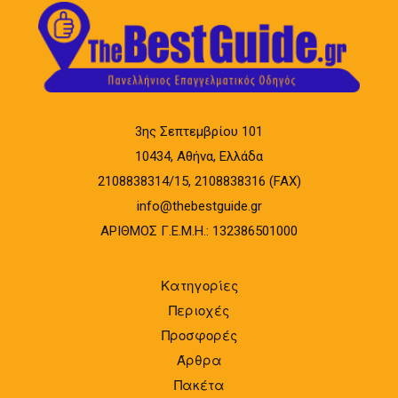
3ης Σεπτεμβρίου 101
10434, Αθήνα, Ελλάδα
2108838314/15, 2108838316 (FAX)
info@thebestguide.gr
ΑΡΙΘΜΟΣ Γ.Ε.Μ.Η.: 132386501000
Κατηγορίες
Περιοχές
Προσφορές
Άρθρα
Πακέτα