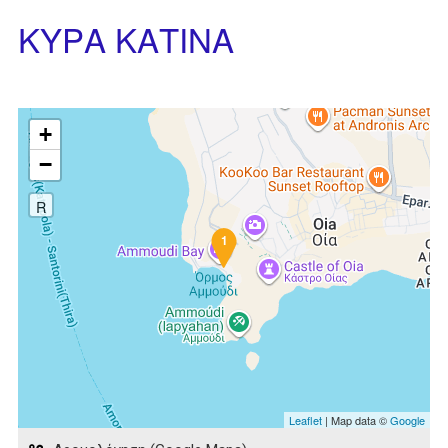
ΚΥΡΑ ΚΑΤΙΝΑ
+
−
R
1
Leaflet
| Map data ©
Google