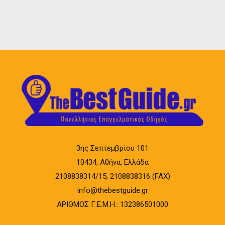
3ης Σεπτεμβρίου 101
10434, Αθήνα, Ελλάδα
2108838314/15, 2108838316 (FAX)
info@thebestguide.gr
ΑΡΙΘΜΟΣ Γ.Ε.Μ.Η.: 132386501000