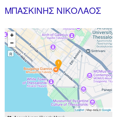
ΜΠΑΣΚΙΝΗΣ ΝΙΚΟΛΑΟΣ
+
−
R
1
Leaflet
| Map data ©
Google