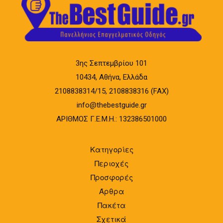
3ης Σεπτεμβρίου 101
10434, Αθήνα, Ελλάδα
2108838314/15, 2108838316 (FAX)
info@thebestguide.gr
ΑΡΙΘΜΟΣ Γ.Ε.Μ.Η.: 132386501000
Κατηγορίες
Περιοχές
Προσφορές
Άρθρα
Πακέτα
Σχετικά