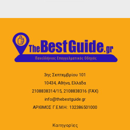
3ης Σεπτεμβρίου 101
10434, Αθήνα, Ελλάδα
2108838314/15, 2108838316 (FAX)
info@thebestguide.gr
ΑΡΙΘΜΟΣ Γ.Ε.Μ.Η.: 132386501000
Κατηγορίες