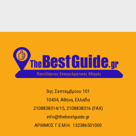
3ης Σεπτεμβρίου 101
10434, Αθήνα, Ελλάδα
2108838314/15, 2108838316 (FAX)
info@thebestguide.gr
ΑΡΙΘΜΟΣ Γ.Ε.Μ.Η.: 132386501000