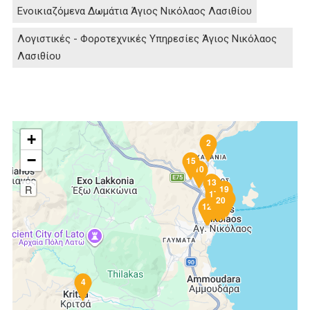
Ενοικιαζόμενα Δωμάτια Άγιος Νικόλαος Λασιθίου
Λογιστικές - Φοροτεχνικές Υπηρεσίες Άγιος Νικόλαος
Λασιθίου
+
2
−
15
10
13
5
R
9
19
17
1
7
14
3
20
16
18
8
11
12
6
4