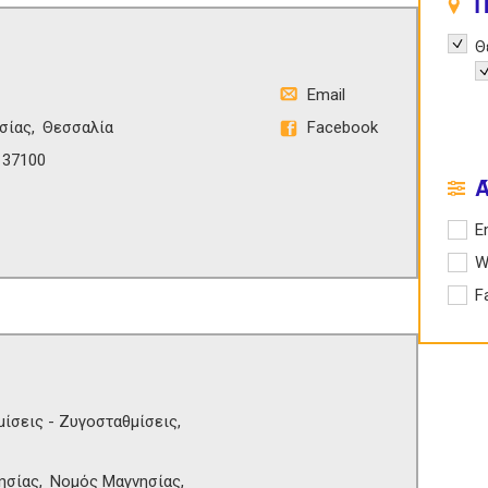
Π
Remov
Θ
R
Email
σίας
Θεσσαλία
Facebook
 37100
Apply 
E
Apply
W
Apply
F
μίσεις - Ζυγοσταθμίσεις
ησίας
Νομός Μαγνησίας