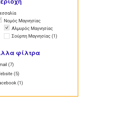
εριοχή
e Θεσσαλία filter
εσσαλία
emove Νομός Μαγνησίας filter
Νομός Μαγνησίας
Remove Αλμυρός Μαγνησίας filter
Αλμυρός Μαγνησίας
Apply Σούρπη Μαγνησίας filter
Σούρπη Μαγνησίας (1)
Apply Σούρπη
Μαγνησίας filter
Άλλα φίλτρα
Email filter
mail (7)
Apply Email filter
 Website filter
ebsite (5)
Apply Website filter
 Facebook filter
acebook (1)
Apply Facebook filter