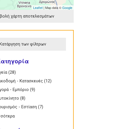
Leaflet
| Map data ©
Google
βολή χάρτη αποτελεσμάτων
Κατάργηση των φίλτρων
Κατηγορία
Υγεία filter
γεία (28)
Apply Υγεία filter
 Οικοδομή - Κατασκευές filter
ικοδομή - Κατασκευές (12)
Apply Οικοδομή -
Κατασκευές filter
 Αγορά - Εμπόριο filter
γορά - Εμπόριο (9)
Apply Αγορά - Εμπόριο
filter
 Αυτοκίνητο filter
υτοκίνητο (8)
Apply Αυτοκίνητο filter
 Τουρισμός - Εστίαση filter
ουρισμός - Εστίαση (7)
Apply Τουρισμός -
Εστίαση filter
σσότερα