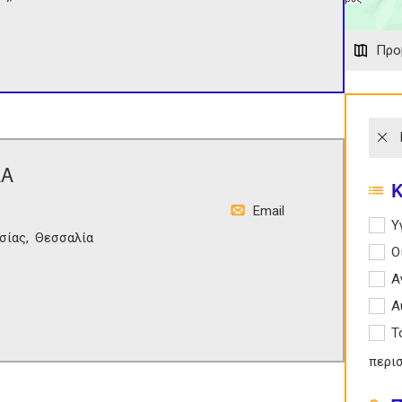
Προ
ΛΑ
Email
Apply 
Υ
σίας
Θεσσαλία
Apply
Ο
Apply
Α
Apply
Α
Apply
Τ
περι