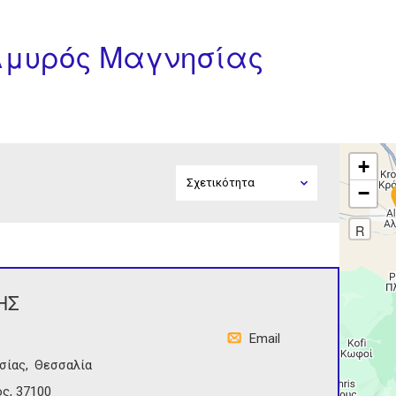
Αλμυρός Μαγνησίας
+
−
R
ΗΣ
Email
σίας
Θεσσαλία
ς, 37100