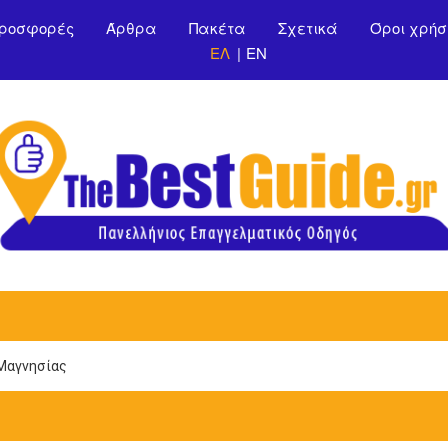
Παράκαμψη προς το
ροσφορές
Άρθρα
Πακέτα
Σχετικά
Όροι χρήσ
κυρίως περιεχόμενο
ΕΛ
EN