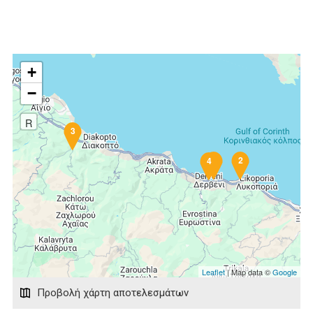
+
−
R
3
1
2
4
Leaflet
| Map data ©
Google
Προβολή χάρτη αποτελεσμάτων