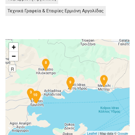
Τεχνικά Γραφεία & Εταιρίες Ερμιόνη Αργολίδας
+
−
8
R
6
4
9
3
2
1
7
10
5
Leaflet
| Map data ©
Google