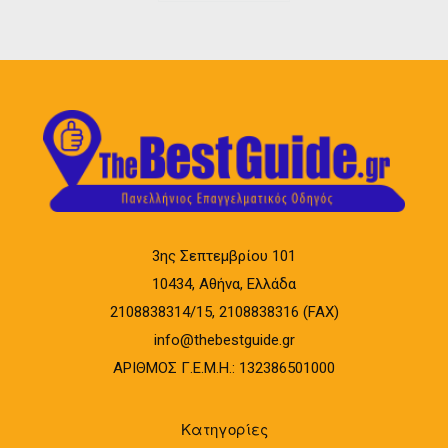
3ης Σεπτεμβρίου 101
10434, Αθήνα, Ελλάδα
2108838314/15, 2108838316 (FAX)
info@thebestguide.gr
ΑΡΙΘΜΟΣ Γ.Ε.Μ.Η.: 132386501000
Κατηγορίες