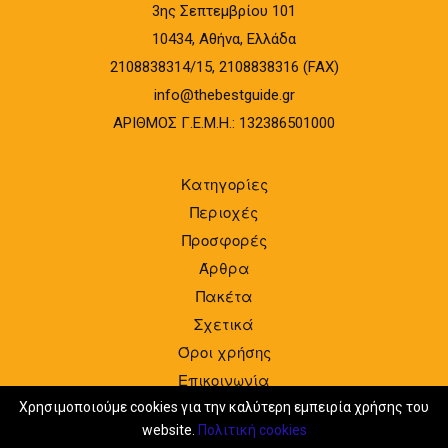
3ης Σεπτεμβρίου 101
10434, Αθήνα, Ελλάδα
2108838314/15, 2108838316 (FAX)
info@thebestguide.gr
ΑΡΙΘΜΟΣ Γ.Ε.Μ.Η.: 132386501000
Κατηγορίες
Περιοχές
Προσφορές
Άρθρα
Πακέτα
Σχετικά
Όροι χρήσης
Επικοινωνία
Είσοδος
Χρησιμοποιούμε cookies για την καλύτερη εμπειρία χρήσης του
website.
Πολιτική cookies