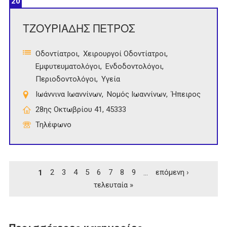
20
ΤΖΟΥΡΙΑΔΗΣ ΠΕΤΡΟΣ
Οδοντίατροι
Χειρουργοί Οδοντίατροι
Εμφυτευματολόγοι
Ενδοδοντολόγοι
Περιοδοντολόγοι
Υγεία
Ιωάννινα Ιωαννίνων
Νομός Ιωαννίνων
Ήπειρος
28ης Οκτωβρίου 41, 45333
Τηλέφωνο
Σελίδες
1
2
3
4
5
6
7
8
9
…
επόμενη ›
τελευταία »