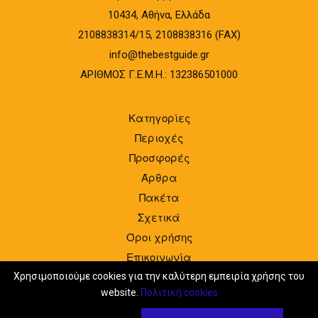
10434, Αθήνα, Ελλάδα
2108838314/15, 2108838316 (FAX)
info@thebestguide.gr
ΑΡΙΘΜΟΣ Γ.Ε.Μ.Η.: 132386501000
Κατηγορίες
Περιοχές
Προσφορές
Άρθρα
Πακέτα
Σχετικά
Όροι χρήσης
Επικοινωνία
Είσοδος
Χρησιμοποιούμε cookies για την καλύτερη εμπειρία χρήσης του
website.
Πολιτική cookies