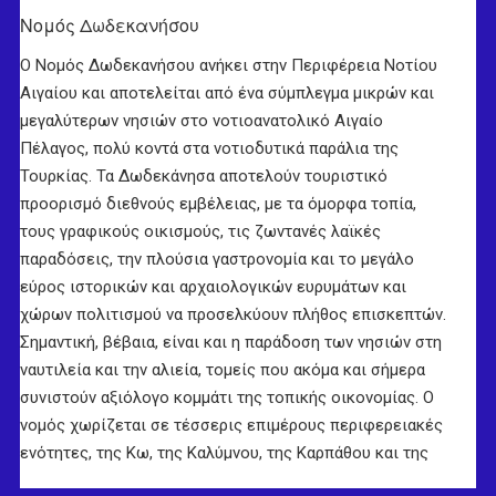
Νομός Δωδεκανήσου
Ο Νομός Δωδεκανήσου ανήκει στην Περιφέρεια Νοτίου
Αιγαίου και αποτελείται από ένα σύμπλεγμα μικρών και
μεγαλύτερων νησιών στο νοτιοανατολικό Αιγαίο
Πέλαγος, πολύ κοντά στα νοτιοδυτικά παράλια της
Τουρκίας. Τα Δωδεκάνησα αποτελούν τουριστικό
προορισμό διεθνούς εμβέλειας, με τα όμορφα τοπία,
τους γραφικούς οικισμούς, τις ζωντανές λαϊκές
παραδόσεις, την πλούσια γαστρονομία και το μεγάλο
εύρος ιστορικών και αρχαιολογικών ευρυμάτων και
χώρων πολιτισμού να προσελκύουν πλήθος επισκεπτών.
Σημαντική, βέβαια, είναι και η παράδοση των νησιών στη
ναυτιλεία και την αλιεία, τομείς που ακόμα και σήμερα
συνιστούν αξιόλογο κομμάτι της τοπικής οικονομίας. Ο
νομός χωρίζεται σε τέσσερις επιμέρους περιφερειακές
ενότητες, της Κω, της Καλύμνου, της Καρπάθου και της
Ρόδου, που αποτελεί και την έδρα του νομού.