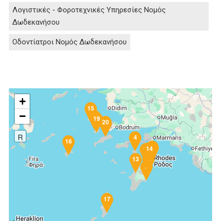
Λογιστικές - Φοροτεχνικές Υπηρεσίες Νομός
Δωδεκανήσου
Οδοντίατροι Νομός Δωδεκανήσου
+
15
−
5
18
19
20
6
R
4
16
3
8
2
10
14
12
1
7
11
13
9
17