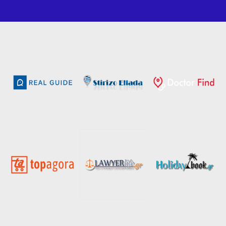
Το νησί της Ρόδου είναι από τα πλέον κοσμοπολίτικα
ελληνικά νησιά και είχε ήδη από την αρχαιότητα
δεσπόζουσα θέση μεταξύ των Δωδεκανήσων. Σε όλο το
εύρος του νησιού συναντάει κανείς αρχαιολογικούς
χώρους και νεότερα μνημεία που μαρτυρούν την πλούσια
ιστορία του. Σημείο αναφοράς, η άριστα διατηρημένη
Παλιά (μεσαιωνική) πόλη αποτελεί μνημείο της
Παγκόσμιας Πολιτιστικής Κληρονομιάς της UNESCO. Η
Οδός των Ιπποτών, το Παλάτι του Μεγάλου Μαγίστρου,
που σήμερα στεγάζει το Βυζαντινό Μουσείο του Νησιού,
το Αρχαιολογικό Μουσείο και το Μανδράκι να είναι
ορισμένα μόνο από τα αξιοθέατα της πόλης με τα στενά
δρομάκια, τα μικρά σπίτια και τα εντυπωσιακά ιπποτικά
κτίσματα. Η ακρόπολη της αρχαίας Λίνδου και αυτή της
Ιαλυσού είναι επίσης αξιόλογα μνημεία, ενώ εκτός από
τις πολυάριθμες παραλίες υπάρχει στην ενδοχώρα του
νησιού πλήθος χώρων αναψυχής και πρασίνου, μεταξύ
των οποίων ξεχωρίζει η Κοιλάδα των Πεταλούδων, ένα