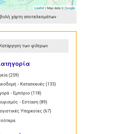
Leaflet
| Map data ©
Google
βολή χάρτη αποτελεσμάτων
Κατάργηση των φίλτρων
Κατηγορία
Υγεία filter
γεία (259)
Apply Υγεία filter
 Οικοδομή - Κατασκευές filter
ικοδομή - Κατασκευές (133)
Apply Οικοδομή -
Κατασκευές filter
 Αγορά - Εμπόριο filter
γορά - Εμπόριο (118)
Apply Αγορά - Εμπόριο
filter
 Τουρισμός - Εστίαση filter
ουρισμός - Εστίαση (89)
Apply Τουρισμός -
Εστίαση filter
 Λογιστικές Υπηρεσίες filter
ογιστικές Υπηρεσίες (67)
Apply Λογιστικές
Υπηρεσίες filter
σσότερα