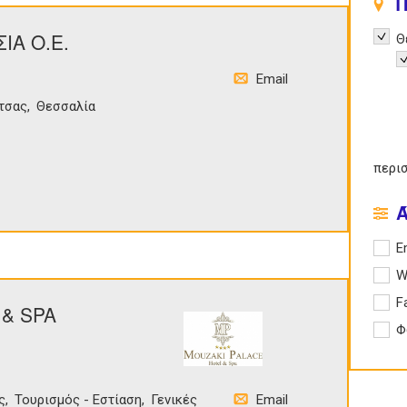
Π
ΙΑ Ο.Ε.
Remov
Θ
R
Email
τσας
Θεσσαλία
περι
Apply 
E
Apply
W
Apply
F
& SPA
Apply
Φ
ς
Τουρισμός - Εστίαση
Γενικές
Email