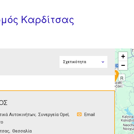
ομός Καρδίτσας
+
−
4
R
ΟΣ
τικά Αυτοκινήτων
Συνεργεία Opel
Email
το
τσας
Θεσσαλία