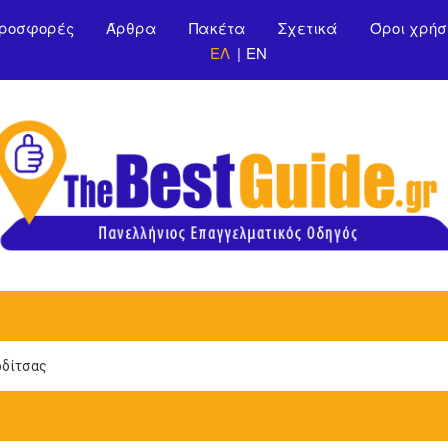
Παράκαμψη προς το
ροσφορές
Άρθρα
Πακέτα
Σχετικά
Όροι χρήσ
κυρίως περιεχόμενο
ΕΛ
EN