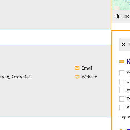
Προ
Email
Apply 
Υ
τσας
Θεσσαλία
Website
Apply
Ο
Apply
Α
Apply
Τ
Apply
Λ
περι