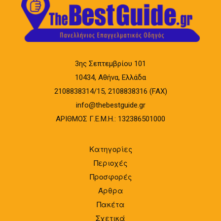
3ης Σεπτεμβρίου 101
10434, Αθήνα, Ελλάδα
2108838314/15, 2108838316 (FAX)
info@thebestguide.gr
ΑΡΙΘΜΟΣ Γ.Ε.Μ.Η.: 132386501000
Κατηγορίες
Περιοχές
Προσφορές
Άρθρα
Πακέτα
Σχετικά