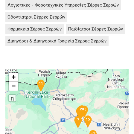
Λογιστικές - Φοροτεχνικές Υπηρεσίες Σέρρες Σερρών
Οδοντίατροι Σέρρες Σερρών
Φαρμακεία Σέρρες Σερρών
Παιδίατροι Σέρρες Σερρών
Δικηγόροι & Δικηγορικά Γραφεία Σέρρες Σερρών
+
11
−
R
20
16
18
3
5
12
19
1
6
13
10
2
8
4
9
14
15
7
17