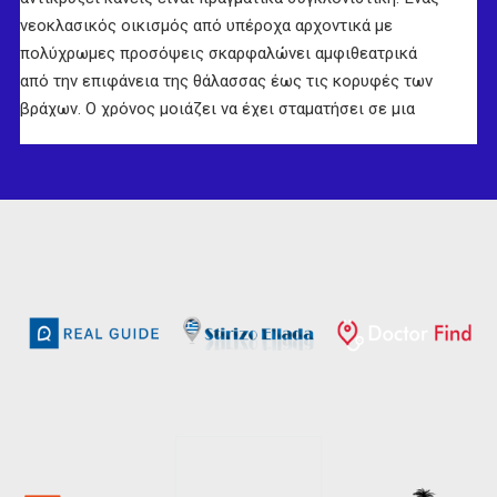
νεοκλασικός οικισμός από υπέροχα αρχοντικά με
πολύχρωμες προσόψεις σκαρφαλώνει αμφιθεατρικά
από την επιφάνεια της θάλασσας έως τις κορυφές των
βράχων. Ο χρόνος μοιάζει να έχει σταματήσει σε μια
άλλη εποχή και ο επισκέπτης, πριν ακόμα πατήσει στο
έδαφος του νησιού, ταξιδεύει ήδη στη Σύμη του 19ου
αιώνα, την περίοδο της μεγαλύτερης ακμής της. Η Χώρα
της Σύμης, που αποτελείται από δύο οικισμούς με
δυσδιάκριτα όρια, τον Γιαλό (λιμάνι) και το Χωριό (στην
πλαγιά), είναι ο μεγαλύτερος νεοκλασικός οικισμός στην
Ελλάδα και διατηρείται σε εξαιρετική κατάσταση χάρις
και στο θεσμικό πλαίσιο που τον προστατεύει ως
ιστορικό οικισμό. Η βόλτα στα δρομάκια του αποτελεί
μοναδική εμπειρία, καθώς κανείς δεν μένει ασυγκίνητος
από την κομψότητα των αρχοντικών σπιτιών και τον
πλούτου που κρύβουν στο εσωτερικό τους.
Το ορεινό και βραχώδες νησί, έχει ιδιαίτερα πολύπλοκη