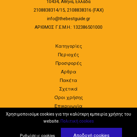
10434, Αθήνα, Ελλάδα
2108838314/15, 2108838316 (FAX)
info@thebestguide.gr
ΑΡΙΘΜΟΣ Γ.Ε.Μ.Η.: 132386501000
Κατηγορίες
Περιοχές
Προσφορές
Άρθρα
Πακέτα
Σχετικά
Όροι χρήσης
Επικοινωνία
Είσοδος
Χρησιμοποιούμε cookies για την καλύτερη εμπειρία χρήσης του
website.
Πολιτική cookies
Ρυθμίσεις cookies
Αποδοχή cookies