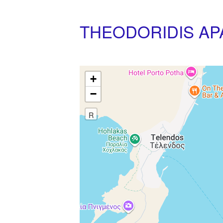
THEODORIDIS AP
+
−
R