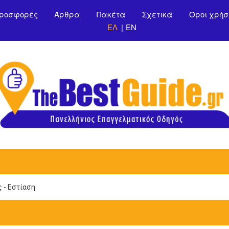
Παράκαμψη προς το
ροσφορές
Άρθρα
Πακέτα
Σχετικά
Όροι χρήσ
κυρίως περιεχόμενο
ΕΛ
EN