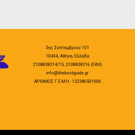
3ης Σεπτεμβρίου 101
10434, Αθήνα, Ελλάδα
2108838314/15, 2108838316 (FAX)
info@thebestguide.gr
ΑΡΙΘΜΟΣ Γ.Ε.Μ.Η.: 132386501000