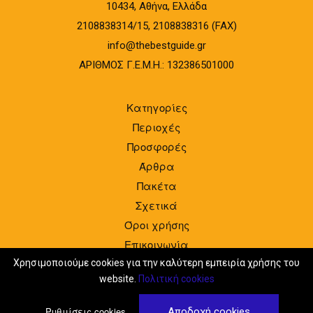
10434, Αθήνα, Ελλάδα
2108838314/15, 2108838316 (FAX)
info@thebestguide.gr
ΑΡΙΘΜΟΣ Γ.Ε.Μ.Η.: 132386501000
Κατηγορίες
Περιοχές
Προσφορές
Άρθρα
Πακέτα
Σχετικά
Όροι χρήσης
Επικοινωνία
Είσοδος
Χρησιμοποιούμε cookies για την καλύτερη εμπειρία χρήσης του
website.
Πολιτική cookies
Ρυθμίσεις cookies
Αποδοχή cookies