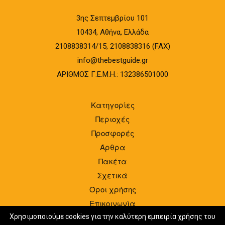
3ης Σεπτεμβρίου 101
10434, Αθήνα, Ελλάδα
2108838314/15, 2108838316 (FAX)
info@thebestguide.gr
ΑΡΙΘΜΟΣ Γ.Ε.Μ.Η.: 132386501000
Κατηγορίες
Περιοχές
Προσφορές
Άρθρα
Πακέτα
Σχετικά
Όροι χρήσης
Επικοινωνία
Είσοδος
Χρησιμοποιούμε cookies για την καλύτερη εμπειρία χρήσης του