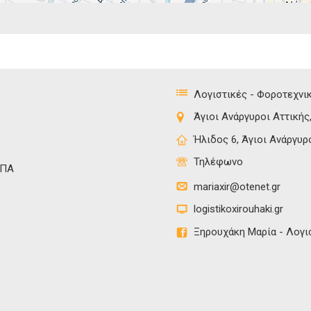
Λογιστικές - Φοροτεχνι
Άγιοι Ανάργυροι Αττικής
Ήλιδος 6, Άγιοι Ανάργυρ
Τηλέφωνο
ΦΠΑ
mariaxir@otenet.gr
logistikoxirouhaki.gr
Ξηρουχάκη Μαρία - Λογι