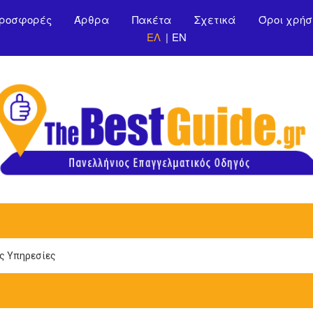
Παράκαμψη προς το
ροσφορές
Άρθρα
Πακέτα
Σχετικά
Όροι χρήσ
κυρίως περιεχόμενο
ΕΛ
EN