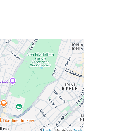
Leaflet
| Map data ©
Google