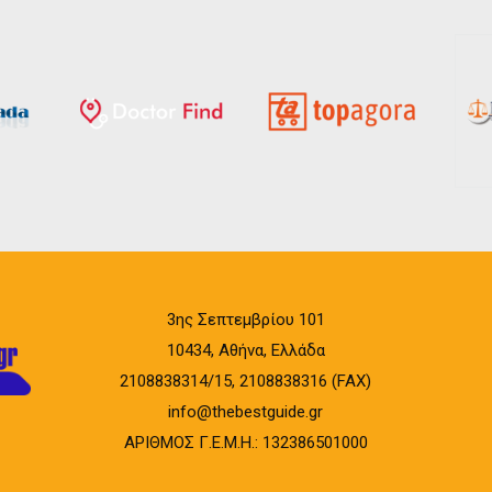
3ης Σεπτεμβρίου 101
10434, Αθήνα, Ελλάδα
2108838314/15, 2108838316 (FAX)
info@thebestguide.gr
ΑΡΙΘΜΟΣ Γ.Ε.Μ.Η.: 132386501000