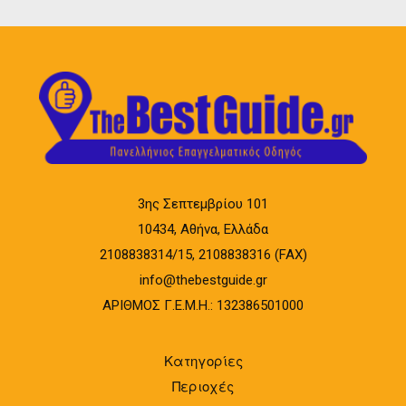
3ης Σεπτεμβρίου 101
10434, Αθήνα, Ελλάδα
2108838314/15, 2108838316 (FAX)
info@thebestguide.gr
ΑΡΙΘΜΟΣ Γ.Ε.Μ.Η.: 132386501000
Κατηγορίες
Περιοχές