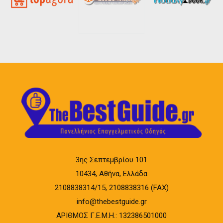
3ης Σεπτεμβρίου 101
10434, Αθήνα, Ελλάδα
2108838314/15, 2108838316 (FAX)
info@thebestguide.gr
ΑΡΙΘΜΟΣ Γ.Ε.Μ.Η.: 132386501000